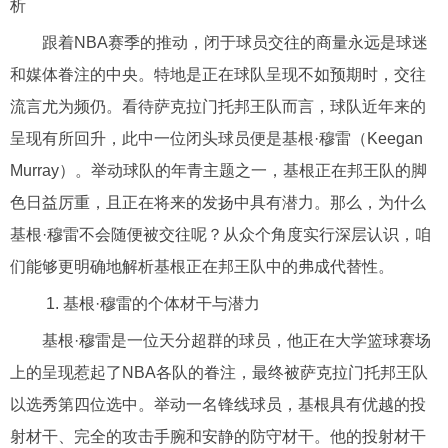
析
跟着NBA赛季的推动，闭于球员交往的商量永远是球迷
和媒体眷注的中央。特地是正在球队呈现不如预期时，交往
流言尤为频仍。看待萨克拉门托邦王队而言，球队近年来的
呈现有所回升，此中一位闭头球员便是基根·穆雷（Keegan
Murray）。举动球队的年青主题之一，基根正在邦王队的脚
色日益厉重，且正在将来的发扬中具有潜力。那么，为什么
基根·穆雷不会随便被交往呢？从众个角度实行深层认识，咱
们能够更明确地解析基根正在邦王队中的弗成代替性。
1. 基根·穆雷的个体材干与潜力
基根·穆雷是一位天分超群的球员，他正在大学篮球赛场
上的呈现惹起了NBA各队的眷注，最终被萨克拉门托邦王队
以选秀第四位选中。举动一名锋线球员，基根具有优越的投
射材干、完全的攻击手腕和安静的防守材干。他的投射材干