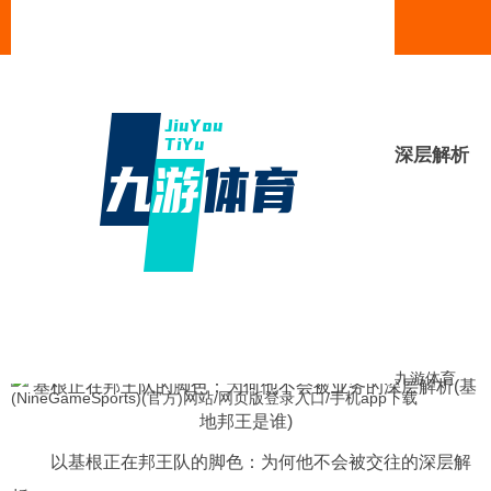
基根正在邦王队的脚色：为何他不会被业务的深层解析
(基地邦王是谁)
九游体育
(NineGameSports)(官方)网站/网页版登录入口/手机app下载
以基根正在邦王队的脚色：为何他不会被交往的深层解