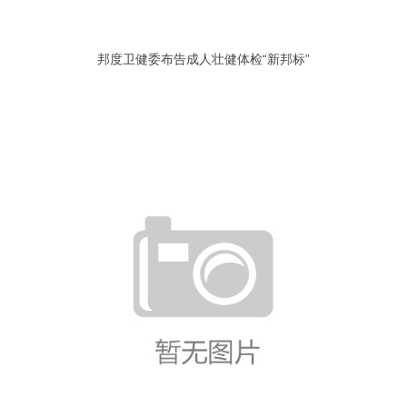
邦度卫健委布告成人壮健体检“新邦标”