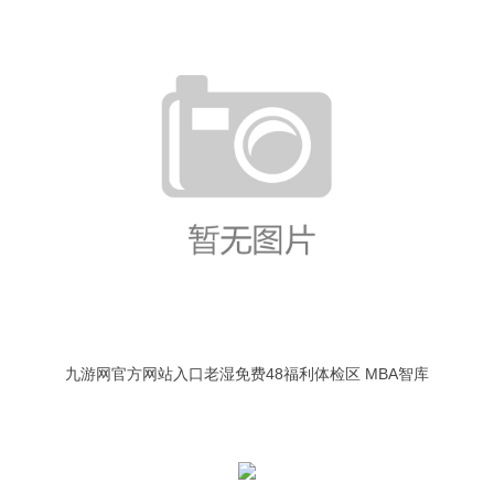
九游网官方网站入口老湿免费48福利体检区 MBA智库