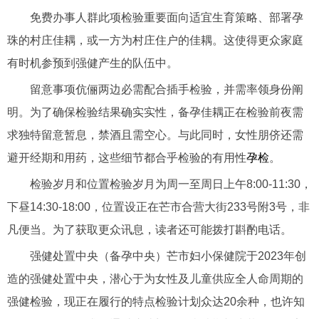
免费办事人群此项检验重要面向适宜生育策略、部署孕
珠的村庄佳耦，或一方为村庄住户的佳耦。这使得更众家庭
有时机参预到强健产生的队伍中。
留意事项伉俪两边必需配合插手检验，并需率领身份阐
明。为了确保检验结果确实实性，备孕佳耦正在检验前夜需
求独特留意暂息，禁酒且需空心。与此同时，女性朋侪还需
避开经期和用药，这些细节都合乎检验的有用性
孕检
。
检验岁月和位置检验岁月为周一至周日上午8:00-11:30，
下昼14:30-18:00，位置设正在芒市合营大街233号附3号，非
凡便当。为了获取更众讯息，读者还可能拨打斟酌电话。
强健处置中央（备孕中央）芒市妇小保健院于2023年创
造的强健处置中央，潜心于为女性及儿童供应全人命周期的
强健检验，现正在履行的特点检验计划众达20余种，也许知