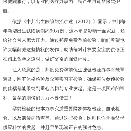
保健院履行，以专业的医疗办事为佳耦产生再造命保驾护
航。
依据《中邦出生缺陷防治讲述（2012）》显示，中邦每
年新增出生缺陷病例约90万例，这不单是影响一面家庭，还
给社会带来庞大压力。通过邦度免费孕前检验，咱们希望也
许大幅削减这些情状的发作，助助每对计算要宝宝的伉俪正
在踏上备孕之道时，做好富裕的强健计算。
让人欣慰的是，邦度免费孕前优生强健检验办事将笼罩
遍及，网罗体格检验及众项实习室检验，确保每位参预检验
的佳耦都能采纳到重心合切与专业发起。这是一项困难的福
利，备孕的朋侪们万万不要错过！
孕前检验的根本办事实质重要网罗体格检验、血液检
验、以及遗传病筛查等。通过这些检验，医师也许为准父母
供应科学的发起，并赶早呈现潜正在的强健危急。