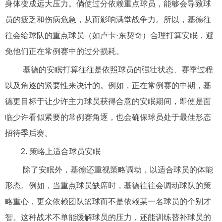
身体变成远大压力。倘使过分依赖重点球员，能够会导致球
员的疲乏和伤病危急，从而影响满堂战争力。所以，基德往
往会给球队的重点球员（如卢卡·东契奇）合理打算安眠，避
免他们正在常例赛中的过分损耗。
基德的安眠打算往往是依照球员的强壮状态、赛季过程
以及角逐的紧要性来决计的。例如，正在常例赛的中期，基
德更目标于让少许主力球员获得合意的安眠期间，即使是面
临少许看似紧要的常例赛角逐，也会确保球员处于最佳形态
招待季后赛。
2. 策略上适合球员安眠
除了安眠外，基德还重视策略调动，以适合球员的体能
形态。例如，当重点球员缺席时，基德往往会调动球队的策
略重心，更众依赖团队篮球而不是依赖某一名球员的个别才
智。这种战术不单能缓解球员的压力，还能训练替补球员的