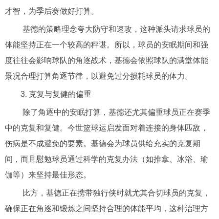
才智，为季后赛做好打算。
基德的策略理念夸大防守和速攻，这种派头请求球员的
体能坚持正在一个较高的秤谌。所以，球员的安眠期间和强
度往往会影响球队的角逐战术，基德会依照球队的满堂体能
景况合理打算角逐节律，以避免过分损耗球员的体力。
3. 克复与复健的偏重
除了角逐中的安眠打算，基德还尤其偏重球员正在赛季
中的克复和复健。今世篮球运启发面对着连接的身体匹敌，
伤病是不成避免的要素。基德会为球员供给充实的克复期
间，而且慰勉球员通过科学的克复办法（如推拿、冰浴、瑜
伽等）来坚持最佳形态。
比方，基德正在携带独行侠时就尤其合切球员的克复，
确保正在角逐和锻炼之间坚持合理的体能平均，这种治理方