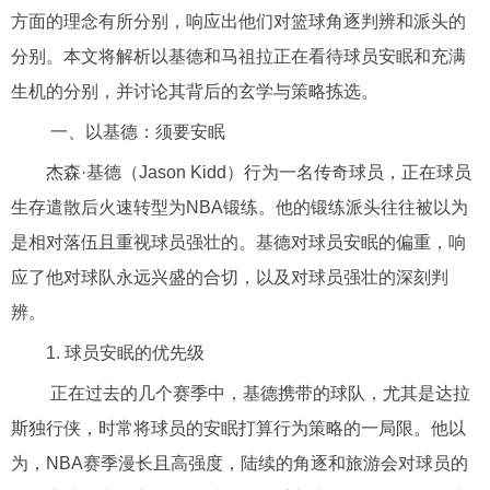
方面的理念有所分别，响应出他们对篮球角逐判辨和派头的
分别。本文将解析以基德和马祖拉正在看待球员安眠和充满
生机的分别，并讨论其背后的玄学与策略拣选。
一、以基德：须要安眠
杰森·基德（Jason Kidd）行为一名传奇球员，正在球员
生存遣散后火速转型为NBA锻练。他的锻练派头往往被以为
是相对落伍且重视球员强壮的。基德对球员安眠的偏重，响
应了他对球队永远兴盛的合切，以及对球员强壮的深刻判
辨。
1. 球员安眠的优先级
正在过去的几个赛季中，基德携带的球队，尤其是达拉
斯独行侠，时常将球员的安眠打算行为策略的一局限。他以
为，NBA赛季漫长且高强度，陆续的角逐和旅游会对球员的