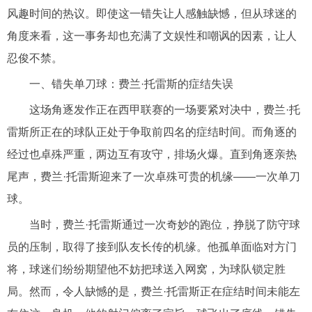
风趣时间的热议。即使这一错失让人感触缺憾，但从球迷的
角度来看，这一事务却也充满了文娱性和嘲讽的因素，让人
忍俊不禁。
一、错失单刀球：费兰·托雷斯的症结失误
这场角逐发作正在西甲联赛的一场要紧对决中，费兰·托
雷斯所正在的球队正处于争取前四名的症结时间。而角逐的
经过也卓殊严重，两边互有攻守，排场火爆。直到角逐亲热
尾声，费兰·托雷斯迎来了一次卓殊可贵的机缘——一次单刀
球。
当时，费兰·托雷斯通过一次奇妙的跑位，挣脱了防守球
员的压制，取得了接到队友长传的机缘。他孤单面临对方门
将，球迷们纷纷期望他不妨把球送入网窝，为球队锁定胜
局。然而，令人缺憾的是，费兰·托雷斯正在症结时间未能左