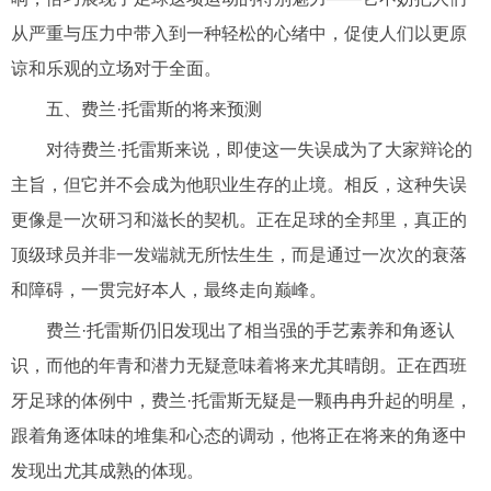
从严重与压力中带入到一种轻松的心绪中，促使人们以更原
谅和乐观的立场对于全面。
五、费兰·托雷斯的将来预测
对待费兰·托雷斯来说，即使这一失误成为了大家辩论的
主旨，但它并不会成为他职业生存的止境。相反，这种失误
更像是一次研习和滋长的契机。正在足球的全邦里，真正的
顶级球员并非一发端就无所怯生生，而是通过一次次的衰落
和障碍，一贯完好本人，最终走向巅峰。
费兰·托雷斯仍旧发现出了相当强的手艺素养和角逐认
识，而他的年青和潜力无疑意味着将来尤其晴朗。正在西班
牙足球的体例中，费兰·托雷斯无疑是一颗冉冉升起的明星，
跟着角逐体味的堆集和心态的调动，他将正在将来的角逐中
发现出尤其成熟的体现。