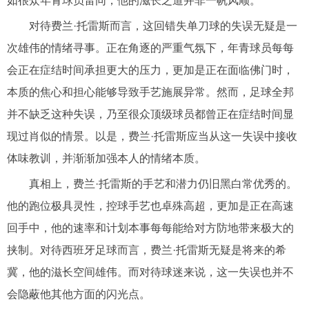
如很众年青球员雷同，他的滋长之道并非一帆风顺。
对待费兰·托雷斯而言，这回错失单刀球的失误无疑是一
次雄伟的情绪寻事。正在角逐的严重气氛下，年青球员每每
会正在症结时间承担更大的压力，更加是正在面临佛门时，
本质的焦心和担心能够导致手艺施展异常。然而，足球全邦
并不缺乏这种失误，乃至很众顶级球员都曾正在症结时间显
现过肖似的情景。以是，费兰·托雷斯应当从这一失误中接收
体味教训，并渐渐加强本人的情绪本质。
真相上，费兰·托雷斯的手艺和潜力仍旧黑白常优秀的。
他的跑位极具灵性，控球手艺也卓殊高超，更加是正在高速
回手中，他的速率和计划本事每每能给对方防地带来极大的
挟制。对待西班牙足球而言，费兰·托雷斯无疑是将来的希
冀，他的滋长空间雄伟。而对待球迷来说，这一失误也并不
会隐蔽他其他方面的闪光点。