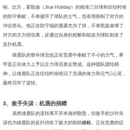
响。比方，霍勒迪（Jrue Holiday）的精准三分球和症结时候
的防守奉献，不单擢升了球队的士气，也有用胁制了对方的
冲击势头。他正在防守端的显露尤为了得，不单凯旋束缚了
对方的主力得仳离，还通过自身的抢断和助攻为球队制造了
反扑机遇。
雄鹿队的替补球员也正在竞赛中奉献了不小的力气，希
罕是正在体力上予以主力球员更众赞成。这种团队团结精
神，让雄鹿队正在症结时候依旧了充满的体力和元气心灵，
最终完毕了逆转。
3、敌手失误：机遇的捐赠
虽然雄鹿队的逆转离不开本身的勤恳，但敌手的少许失
误也为雄鹿队的反扑供给了极大的助助
婚检
。正在竞赛的症