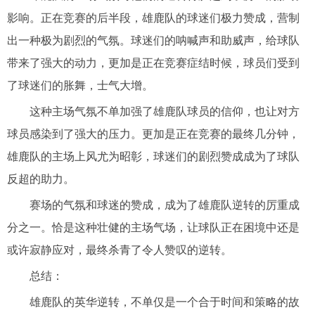
影响。正在竞赛的后半段，雄鹿队的球迷们极力赞成，营制
出一种极为剧烈的气氛。球迷们的呐喊声和助威声，给球队
带来了强大的动力，更加是正在竞赛症结时候，球员们受到
了球迷们的胀舞，士气大增。
这种主场气氛不单加强了雄鹿队球员的信仰，也让对方
球员感染到了强大的压力。更加是正在竞赛的最终几分钟，
雄鹿队的主场上风尤为昭彰，球迷们的剧烈赞成成为了球队
反超的助力。
赛场的气氛和球迷的赞成，成为了雄鹿队逆转的厉重成
分之一。恰是这种壮健的主场气场，让球队正在困境中还是
或许寂静应对，最终杀青了令人赞叹的逆转。
总结：
雄鹿队的英华逆转，不单仅是一个合于时间和策略的故