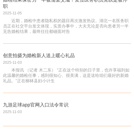
职
2025-11-05
近期，婚检中患者隐私权的题目再次激发热议。湖北一名医务职
员正在社交平台发文体现，实质办事中，大夫无论是否向患者另一半
见告婚检结果，最终往往都碰面对告
创意拍摄为婚检新人送上暖心礼品
2025-11-03
本报讯 （记者 木二东） “正在这个特别的日子里，也许享福到如
此温馨的婚检任事，感到很知心、很美满，这是送给咱们最好的新婚
礼品。”正在柳林县妇小计生
九游足球app官网入口法令常识
2025-11-03