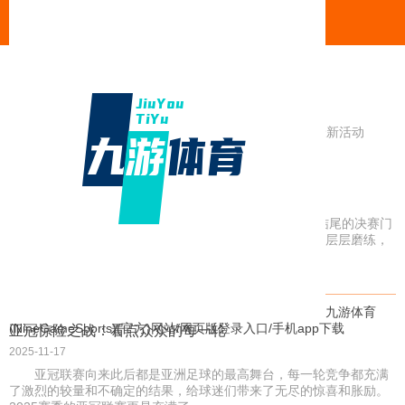
全部
医院公告
最新动态
最新活动
亚冠战况激烈，决赛门票将花落谁家？
2025-11-17
2025年亚冠联赛进入了白热化的阶段，各队为篡夺结尾的决赛门
票睁开了激烈的竞争。从小组赛到舍弃赛，球队们始末了层层磨练，
究竟正在这一症结光阴，决赛
九游体育
(NineGameSports)(官方)网站/网页版登录入口/手机app下载
亚冠惊险之战：看点众众的每一轮
2025-11-17
亚冠联赛向来此后都是亚洲足球的最高舞台，每一轮竞争都充满
了激烈的较量和不确定的结果，给球迷们带来了无尽的惊喜和胀励。